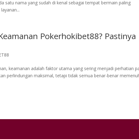
a satu nama yang sudah di kenal sebagai tempat bermain paling
 layanan...
Keamanan Pokerhokibet88? Pastinya
ET88
uhan, keamanan adalah faktor utama yang sering menjadi perhatian p
an perlindungan maksimal, tetapi tidak semua benar-benar memenu