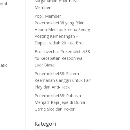
Surga Aman Buat Para
otal
Member!
Yopi, Member
Pokerhokibet88 yang Bikin
Heboh Medsos karena Sering
Posting Kemenangan –
Dapat Hadiah 20 Juta Bro!
Bro! Livechat Pokerhokibet88
itu Kecepatan Responnya
Luar Biasa!
atic
Pokerhokibet88: Sistem
Keamanan Canggih untuk Fair
Play dan Anti-Hack
Pokerhokibet88: Rahasia
Menjadi Raja Jepe di Dunia
Game Slot dan Poker
Kategori