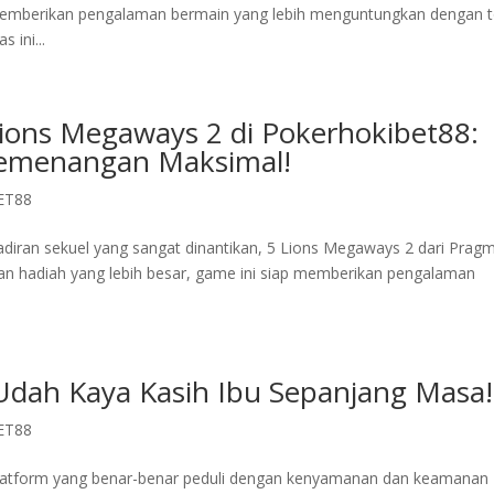
emberikan pengalaman bermain yang lebih menguntungkan dengan t
 ini...
ions Megaways 2 di Pokerhokibet88:
Kemenangan Maksimal!
ET88
diran sekuel yang sangat dinantikan, 5 Lions Megaways 2 dari Pragm
 dan hadiah yang lebih besar, game ini siap memberikan pengalaman
Udah Kaya Kasih Ibu Sepanjang Masa!
ET88
atform yang benar-benar peduli dengan kenyamanan dan keamanan