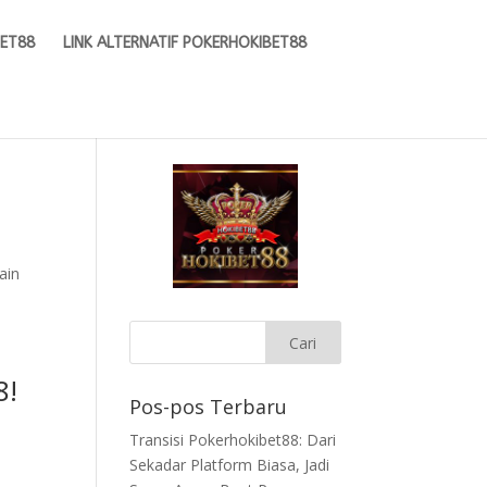
BET88
LINK ALTERNATIF POKERHOKIBET88
ain
8!
Pos-pos Terbaru
Transisi Pokerhokibet88: Dari
Sekadar Platform Biasa, Jadi