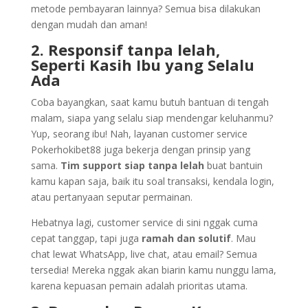
metode pembayaran lainnya? Semua bisa dilakukan
dengan mudah dan aman!
2. Responsif tanpa lelah,
Seperti Kasih Ibu yang Selalu
Ada
Coba bayangkan, saat kamu butuh bantuan di tengah
malam, siapa yang selalu siap mendengar keluhanmu?
Yup, seorang ibu! Nah, layanan customer service
Pokerhokibet88 juga bekerja dengan prinsip yang
sama.
Tim support siap tanpa lelah
buat bantuin
kamu kapan saja, baik itu soal transaksi, kendala login,
atau pertanyaan seputar permainan.
Hebatnya lagi, customer service di sini nggak cuma
cepat tanggap, tapi juga
ramah dan solutif
. Mau
chat lewat WhatsApp, live chat, atau email? Semua
tersedia! Mereka nggak akan biarin kamu nunggu lama,
karena kepuasan pemain adalah prioritas utama.