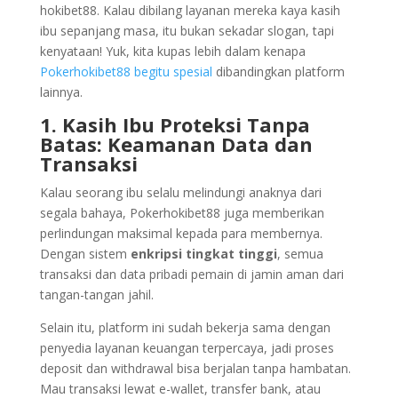
hokibet88. Kalau dibilang layanan mereka kaya kasih
ibu sepanjang masa, itu bukan sekadar slogan, tapi
kenyataan! Yuk, kita kupas lebih dalam kenapa
Pokerhokibet88 begitu spesial
dibandingkan platform
lainnya.
1. Kasih Ibu Proteksi Tanpa
Batas: Keamanan Data dan
Transaksi
Kalau seorang ibu selalu melindungi anaknya dari
segala bahaya, Pokerhokibet88 juga memberikan
perlindungan maksimal kepada para membernya.
Dengan sistem
enkripsi tingkat tinggi
, semua
transaksi dan data pribadi pemain di jamin aman dari
tangan-tangan jahil.
Selain itu, platform ini sudah bekerja sama dengan
penyedia layanan keuangan terpercaya, jadi proses
deposit dan withdrawal bisa berjalan tanpa hambatan.
Mau transaksi lewat e-wallet, transfer bank, atau