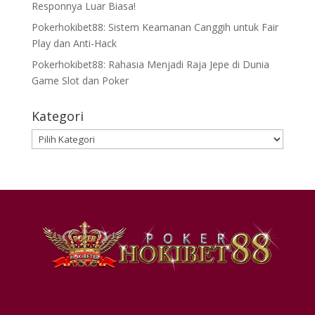
Responnya Luar Biasa!
Pokerhokibet88: Sistem Keamanan Canggih untuk Fair
Play dan Anti-Hack
Pokerhokibet88: Rahasia Menjadi Raja Jepe di Dunia
Game Slot dan Poker
Kategori
Kategori