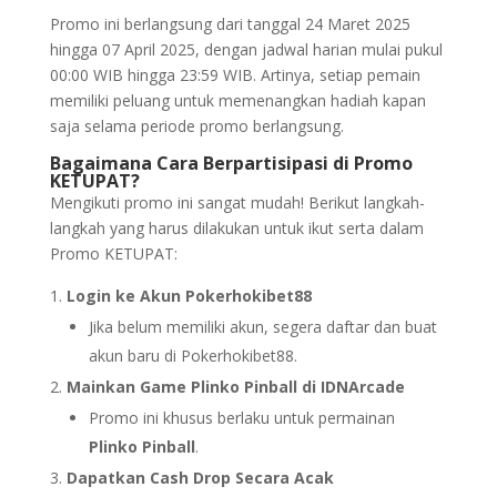
Promo ini berlangsung dari tanggal 24 Maret 2025
hingga 07 April 2025, dengan jadwal harian mulai pukul
00:00 WIB hingga 23:59 WIB. Artinya, setiap pemain
memiliki peluang untuk memenangkan hadiah kapan
saja selama periode promo berlangsung.
Bagaimana Cara Berpartisipasi di Promo
KETUPAT?
Mengikuti promo ini sangat mudah! Berikut langkah-
langkah yang harus dilakukan untuk ikut serta dalam
Promo KETUPAT:
Login ke Akun Pokerhokibet88
Jika belum memiliki akun, segera daftar dan buat
akun baru di Pokerhokibet88.
Mainkan Game Plinko Pinball di IDNArcade
Promo ini khusus berlaku untuk permainan
Plinko Pinball
.
Dapatkan Cash Drop Secara Acak