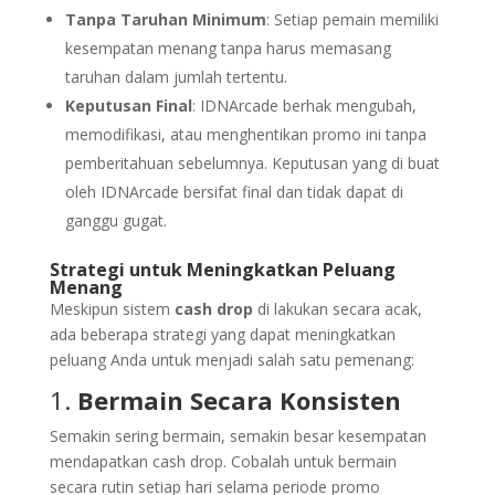
Tanpa Taruhan Minimum
: Setiap pemain memiliki
kesempatan menang tanpa harus memasang
taruhan dalam jumlah tertentu.
Keputusan Final
: IDNArcade berhak mengubah,
memodifikasi, atau menghentikan promo ini tanpa
pemberitahuan sebelumnya. Keputusan yang di buat
oleh IDNArcade bersifat final dan tidak dapat di
ganggu gugat.
Strategi untuk Meningkatkan Peluang
Menang
Meskipun sistem
cash drop
di lakukan secara acak,
ada beberapa strategi yang dapat meningkatkan
peluang Anda untuk menjadi salah satu pemenang:
1.
Bermain Secara Konsisten
Semakin sering bermain, semakin besar kesempatan
mendapatkan cash drop. Cobalah untuk bermain
secara rutin setiap hari selama periode promo