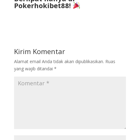
Pokerhokibet88
!
Kirim Komentar
Alamat email Anda tidak akan dipublikasikan.
Ruas
yang wajib ditandai
*