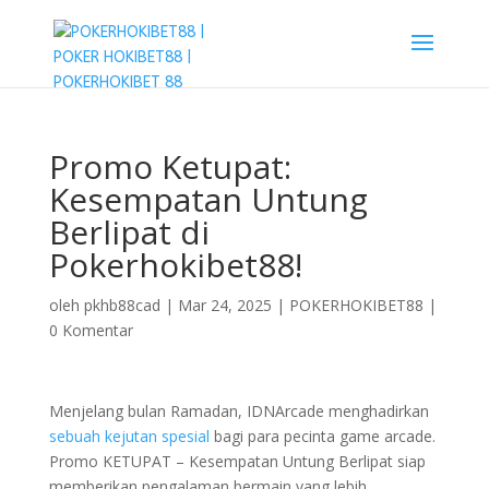
Promo Ketupat:
Kesempatan Untung
Berlipat di
Pokerhokibet88!
oleh
pkhb88cad
|
Mar 24, 2025
|
POKERHOKIBET88
|
0 Komentar
Menjelang bulan Ramadan, IDNArcade menghadirkan
sebuah kejutan spesial
bagi para pecinta game arcade.
Promo KETUPAT – Kesempatan Untung Berlipat siap
memberikan pengalaman bermain yang lebih