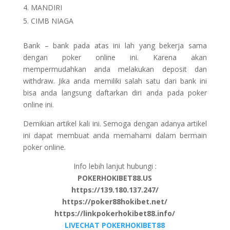
MANDIRI
CIMB NIAGA
Bank – bank pada atas ini lah yang bekerja sama
dengan poker online ini. Karena akan
mempermudahkan anda melakukan deposit dan
withdraw. Jika anda memiliki salah satu dari bank ini
bisa anda langsung daftarkan diri anda pada poker
online ini.
Demikian artikel kali ini. Semoga dengan adanya artikel
ini dapat membuat anda memahami dalam bermain
poker online.
Info lebih lanjut hubungi :
POKERHOKIBET88.US
https://139.180.137.247/
https://poker88hokibet.net/
https://linkpokerhokibet88.info/
LIVECHAT POKERHOKIBET88