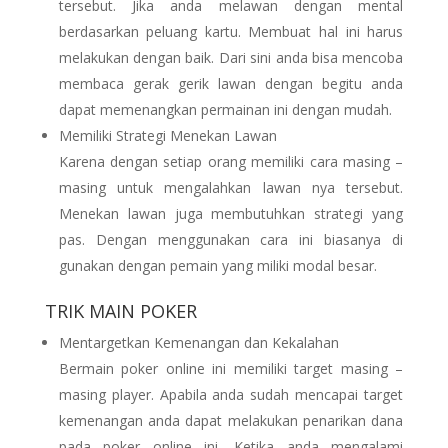
tersebut. Jika anda melawan dengan mental
berdasarkan peluang kartu. Membuat hal ini harus
melakukan dengan baik. Dari sini anda bisa mencoba
membaca gerak gerik lawan dengan begitu anda
dapat memenangkan permainan ini dengan mudah.
Memiliki Strategi Menekan Lawan
Karena dengan setiap orang memiliki cara masing –
masing untuk mengalahkan lawan nya tersebut.
Menekan lawan juga membutuhkan strategi yang
pas. Dengan menggunakan cara ini biasanya di
gunakan dengan pemain yang miliki modal besar.
TRIK MAIN POKER
Mentargetkan Kemenangan dan Kekalahan
Bermain poker online ini memiliki target masing –
masing player. Apabila anda sudah mencapai target
kemenangan anda dapat melakukan penarikan dana
pada poker online ini. Ketika anda mengalami