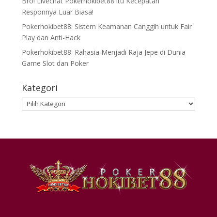
Bro! Livechat Pokerhokibet88 itu Kecepatan
Responnya Luar Biasa!
Pokerhokibet88: Sistem Keamanan Canggih untuk Fair
Play dan Anti-Hack
Pokerhokibet88: Rahasia Menjadi Raja Jepe di Dunia
Game Slot dan Poker
Kategori
Kategori