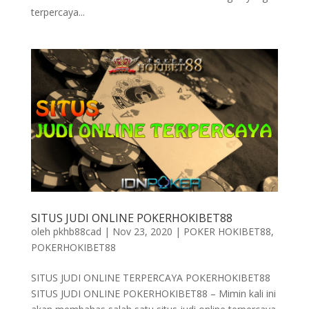
terpercaya...
SITUS JUDI ONLINE POKERHOKIBET88
oleh
pkhb88cad
|
Nov 23, 2020
|
POKER HOKIBET88
,
POKERHOKIBET88
SITUS JUDI ONLINE TERPERCAYA POKERHOKIBET88
SITUS JUDI ONLINE POKERHOKIBET88 – Mimin kali ini