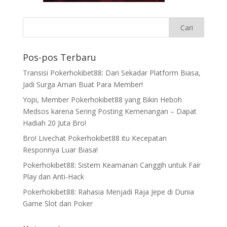
Pos-pos Terbaru
Transisi Pokerhokibet88: Dari Sekadar Platform Biasa,
Jadi Surga Aman Buat Para Member!
Yopi, Member Pokerhokibet88 yang Bikin Heboh
Medsos karena Sering Posting Kemenangan – Dapat
Hadiah 20 Juta Bro!
Bro! Livechat Pokerhokibet88 itu Kecepatan
Responnya Luar Biasa!
Pokerhokibet88: Sistem Keamanan Canggih untuk Fair
Play dan Anti-Hack
Pokerhokibet88: Rahasia Menjadi Raja Jepe di Dunia
Game Slot dan Poker