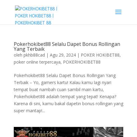
Pokerhokibet88 Selalu Dapet Bonus Rollingan
Yang Terbaik
oleh
pkhb88cad
|
Agu 29, 2024
|
POKER HOKIBET88
,
poker online terpercaya
,
POKERHOKIBET88
Pokerhokibet88 Selalu Dapet Bonus Rollingan Yang
Terbaik – Yo, gamers kartu! Kalau kamu lagi nyari
tempat buat nambah cuan sambil main kartu,
Pokerhokibet88 adalah tempat yang tepat! Kenapa?
Karena di sini, kamu bakal dapetin bonus rollingan yang
super mantap!...