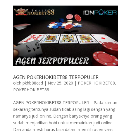
AGEN POKERHOKIBET88 TERPOPULER
oleh
pkhb88cad
|
Nov 25, 2020
|
POKER HOKIBET88
,
POKERHOKIBET88
AGEN POKERHOKIBET88 TERPOPULER – Pada zaman
sekarang tentunya sudah tidak asing lagi dengan yang
namanya judi online. Dengan banyaknya orang yang
sudah menjadikan hobi untuk memainkan judi online.
Dan anda mesti harus bisa dalam memilih agen yang