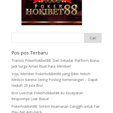
Pos-pos Terbaru
Transisi Pokerhokibet88: Dari Sekadar Platform Biasa,
Jadi Surga Aman Buat Para Member!
Yopi, Member Pokerhokibet88 yang Bikin Heboh
Medsos karena Sering Posting Kemenangan – Dapat
Hadiah 20 Juta Bro!
Bro! Livechat Pokerhokibet88 itu Kecepatan
Responnya Luar Biasa!
Pokerhokibet88: Sistem Keamanan Canggih untuk Fair
Play dan Anti-Hack