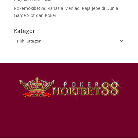
Pokerhokibet88: Rahasia Menjadi Raja Jepe di Dunia
Game Slot dan Poker
Kategori
Kategori