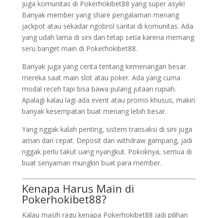
juga komunitas di Pokerhokibet88 yang super asyik!
Banyak member yang share pengalaman menang
jackpot atau sekadar ngobrol santai di komunitas. Ada
yang udah lama di sini dan tetap setia karena memang
seru banget main di Pokerhokibet88.
Banyak juga yang cerita tentang kemenangan besar
mereka saat main slot atau poker. Ada yang cuma
modal receh tapi bisa bawa pulang jutaan rupiah.
Apalagi kalau lagi ada event atau promo khusus, makin
banyak kesempatan buat menang lebih besar.
Yang nggak kalah penting, sistem transaksi di sini juga
aman dan cepat. Deposit dan withdraw gampang, jadi
nggak perlu takut uang nyangkut. Pokoknya, semua di
buat senyaman mungkin buat para member.
Kenapa Harus Main di
Pokerhokibet88?
Kalau masih ragu kenapa Pokerhokibet88 jadi pilihan