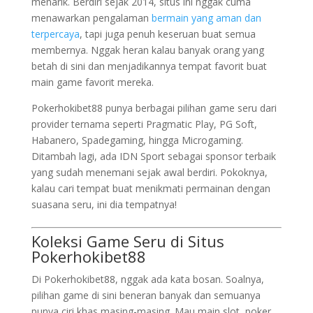
menarik. Berdiri sejak 2014, situs ini nggak cuma
menawarkan pengalaman
bermain yang aman dan
terpercaya
, tapi juga penuh keseruan buat semua
membernya. Nggak heran kalau banyak orang yang
betah di sini dan menjadikannya tempat favorit buat
main game favorit mereka.
Pokerhokibet88 punya berbagai pilihan game seru dari
provider ternama seperti Pragmatic Play, PG Soft,
Habanero, Spadegaming, hingga Microgaming.
Ditambah lagi, ada IDN Sport sebagai sponsor terbaik
yang sudah menemani sejak awal berdiri. Pokoknya,
kalau cari tempat buat menikmati permainan dengan
suasana seru, ini dia tempatnya!
Koleksi Game Seru di Situs
Pokerhokibet88
Di Pokerhokibet88, nggak ada kata bosan. Soalnya,
pilihan game di sini beneran banyak dan semuanya
punya ciri khas masing-masing. Mau main slot, poker,