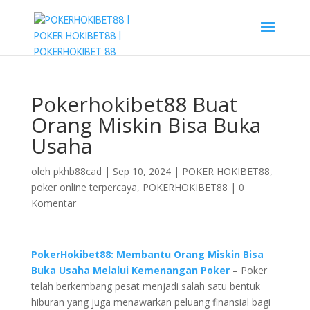
Pokerhokibet88 Buat
Orang Miskin Bisa Buka
Usaha
oleh
pkhb88cad
|
Sep 10, 2024
|
POKER HOKIBET88
,
poker online terpercaya
,
POKERHOKIBET88
|
0
Komentar
PokerHokibet88: Membantu Orang Miskin Bisa
Buka Usaha Melalui Kemenangan Poker
– Poker
telah berkembang pesat menjadi salah satu bentuk
hiburan yang juga menawarkan peluang finansial bagi