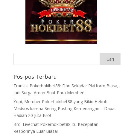
Pos-pos Terbaru
Transisi Pokerhokibet88: Dari Sekadar Platform Biasa,
Jadi Surga Aman Buat Para Member!
Yopi, Member Pokerhokibet88 yang Bikin Heboh
Medsos karena Sering Posting Kemenangan – Dapat
Hadiah 20 Juta Bro!
Bro! Livechat Pokerhokibet88 itu Kecepatan
Responnya Luar Biasa!