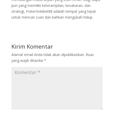
pun yang memiliki keterampilan, kesabaran, dan
strategi, PokerHokibet88 adalah tempat yang tepat
untuk mencari cuan dan bahkan mengubah hidup.
Kirim Komentar
Alamat email Anda tidak akan dipublikasikan.
Ruas
yang wajib ditandai
*