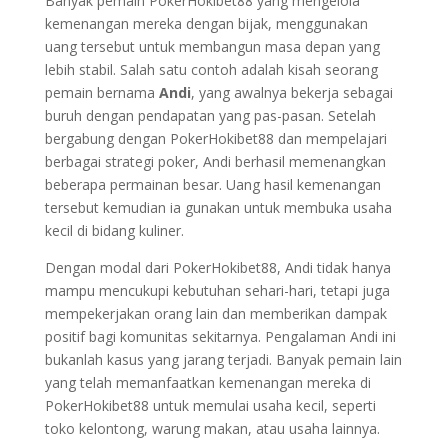
Banyak pemain PokerHokibet88 yang mengelola
kemenangan mereka dengan bijak, menggunakan
uang tersebut untuk membangun masa depan yang
lebih stabil. Salah satu contoh adalah kisah seorang
pemain bernama
Andi
, yang awalnya bekerja sebagai
buruh dengan pendapatan yang pas-pasan. Setelah
bergabung dengan PokerHokibet88 dan mempelajari
berbagai strategi poker, Andi berhasil memenangkan
beberapa permainan besar. Uang hasil kemenangan
tersebut kemudian ia gunakan untuk membuka usaha
kecil di bidang kuliner.
Dengan modal dari PokerHokibet88, Andi tidak hanya
mampu mencukupi kebutuhan sehari-hari, tetapi juga
mempekerjakan orang lain dan memberikan dampak
positif bagi komunitas sekitarnya. Pengalaman Andi ini
bukanlah kasus yang jarang terjadi. Banyak pemain lain
yang telah memanfaatkan kemenangan mereka di
PokerHokibet88 untuk memulai usaha kecil, seperti
toko kelontong, warung makan, atau usaha lainnya.