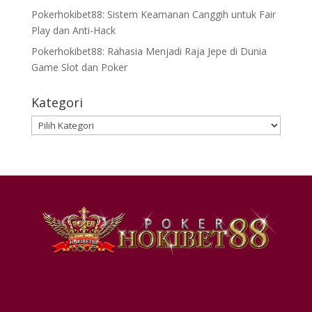
Pokerhokibet88: Sistem Keamanan Canggih untuk Fair
Play dan Anti-Hack
Pokerhokibet88: Rahasia Menjadi Raja Jepe di Dunia
Game Slot dan Poker
Kategori
Kategori