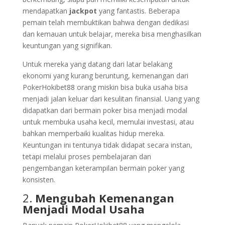
mendapatkan
jackpot
yang fantastis. Beberapa
pemain telah membuktikan bahwa dengan dedikasi
dan kemauan untuk belajar, mereka bisa menghasilkan
keuntungan yang signifikan.
Untuk mereka yang datang dari latar belakang
ekonomi yang kurang beruntung, kemenangan dari
PokerHokibet88 orang miskin bisa buka usaha bisa
menjadi jalan keluar dari kesulitan finansial. Uang yang
didapatkan dari bermain poker bisa menjadi modal
untuk membuka usaha kecil, memulai investasi, atau
bahkan memperbaiki kualitas hidup mereka.
Keuntungan ini tentunya tidak didapat secara instan,
tetapi melalui proses pembelajaran dan
pengembangan keterampilan bermain poker yang
konsisten.
2.
Mengubah Kemenangan
Menjadi Modal Usaha