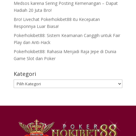
Medsos karena Sering Posting Kemenangan – Dapat
Hadiah 20 Juta Bro!
Bro! Livechat Pokerhokibet88 itu Kecepatan
Responnya Luar Biasa!
Pokerhokibet88: Sistem Keamanan Canggih untuk Fair
Play dan Anti-Hack
Pokerhokibet88: Rahasia Menjadi Raja Jepe di Dunia
Game Slot dan Poker
Kategori
Kategori