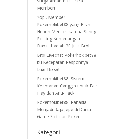
Surga Aman Buat Para
Member!
Yopi, Member
Pokerhokibet88 yang Bikin
Heboh Medsos karena Sering
Posting Kemenangan –
Dapat Hadiah 20 Juta Bro!
Bro! Livechat Pokerhokibet88
itu Kecepatan Responnya
Luar Biasa!
Pokerhokibet88: Sistem
Keamanan Canggih untuk Fair
Play dan Anti-Hack
Pokerhokibet88: Rahasia
Menjadi Raja Jepe di Dunia
Game Slot dan Poker
Kategori