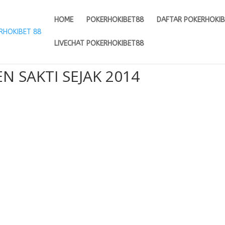
HOME
POKERHOKIBET88
DAFTAR POKERHOKI
LIVECHAT POKERHOKIBET88
 SAKTI SEJAK 2014