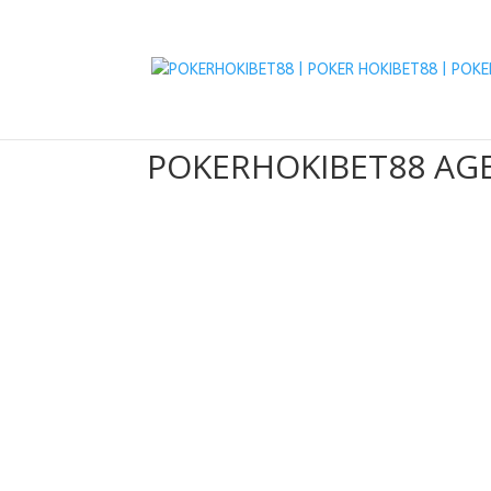
POKERHOKIBET88 AGEN