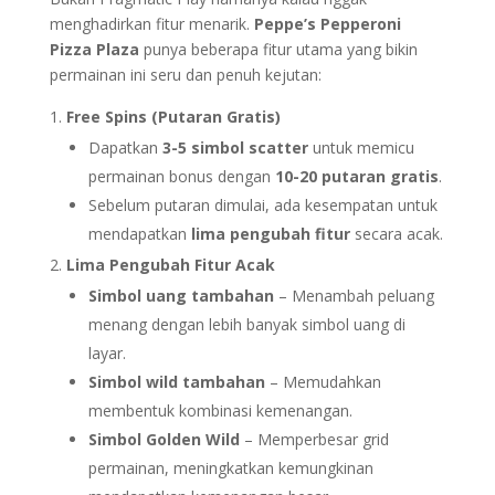
menghadirkan fitur menarik.
Peppe’s Pepperoni
Pizza Plaza
punya beberapa fitur utama yang bikin
permainan ini seru dan penuh kejutan:
Free Spins (Putaran Gratis)
Dapatkan
3-5 simbol scatter
untuk memicu
permainan bonus dengan
10-20 putaran gratis
.
Sebelum putaran dimulai, ada kesempatan untuk
mendapatkan
lima pengubah fitur
secara acak.
Lima Pengubah Fitur Acak
Simbol uang tambahan
– Menambah peluang
menang dengan lebih banyak simbol uang di
layar.
Simbol wild tambahan
– Memudahkan
membentuk kombinasi kemenangan.
Simbol Golden Wild
– Memperbesar grid
permainan, meningkatkan kemungkinan