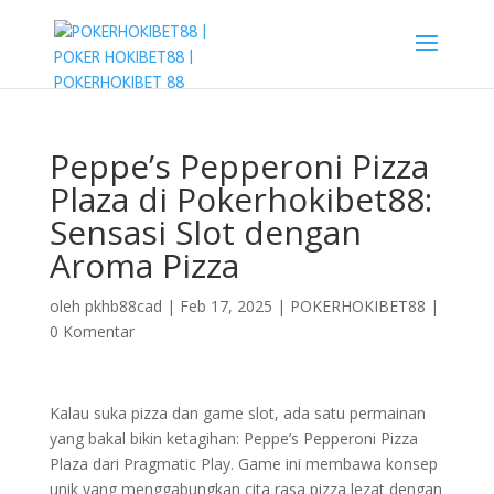
Peppe’s Pepperoni Pizza
Plaza di Pokerhokibet88:
Sensasi Slot dengan
Aroma Pizza
oleh
pkhb88cad
|
Feb 17, 2025
|
POKERHOKIBET88
|
0 Komentar
Kalau suka pizza dan game slot, ada satu permainan
yang bakal bikin ketagihan: Peppe’s Pepperoni Pizza
Plaza dari Pragmatic Play. Game ini membawa konsep
unik yang menggabungkan cita rasa pizza lezat dengan