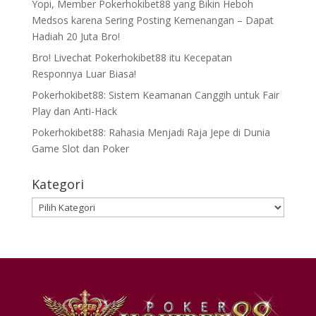
Yopi, Member Pokerhokibet88 yang Bikin Heboh
Medsos karena Sering Posting Kemenangan – Dapat
Hadiah 20 Juta Bro!
Bro! Livechat Pokerhokibet88 itu Kecepatan
Responnya Luar Biasa!
Pokerhokibet88: Sistem Keamanan Canggih untuk Fair
Play dan Anti-Hack
Pokerhokibet88: Rahasia Menjadi Raja Jepe di Dunia
Game Slot dan Poker
Kategori
Kategori