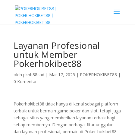
Layanan Profesional
untuk Member
Pokerhokibet88
oleh
pkhb88cad
|
Mar 17, 2025
|
POKERHOKIBET88
|
0 Komentar
Pokerhokibet88 tidak hanya di kenal sebagai platform
terbaik untuk bermain game poker dan slot, tetapi juga
sebagai situs yang memberikan layanan terbaik bagi
setiap membernya. Dengan berbagai fitur unggulan
dan layanan profesional, bermain di Poker-hokibet88