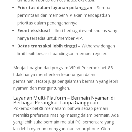
Prioritas dalam layanan pelanggan
– Semua
permintaan dari member VIP akan mendapatkan
prioritas dalam penanganannya.
Event eksklusif
– Ikuti berbagai event khusus yang
hanya tersedia untuk member VIP.
Batas transaksi lebih tinggi
– Withdraw dengan
limit lebih besar di bandingkan member reguler.
Menjadi bagian dari program VIP di Pokerhokibet-88
tidak hanya memberikan keuntungan dalam
permainan, tetapi juga pengalaman bermain yang lebih
nyaman dan menguntungkan.
Layanan Multi-Platform – Bermain Nyaman di
Berbagai Perangkat Tanpa Gangguan
Pokerhokibet88 memahami bahwa setiap pemain
memiliki preferensi masing-masing dalam bermain. Ada
yang lebih suka bermain melalui PC, sementara yang
lain lebih nyaman menggunakan smartphone. Oleh