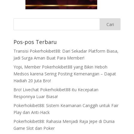
Pos-pos Terbaru
Transisi Pokerhokibet88: Dari Sekadar Platform Biasa,
Jadi Surga Aman Buat Para Member!
Yopi, Member Pokerhokibet88 yang Bikin Heboh
Medsos karena Sering Posting Kemenangan – Dapat
Hadiah 20 Juta Bro!
Bro! Livechat Pokerhokibet88 itu Kecepatan
Responnya Luar Biasa!
Pokerhokibet88: Sistem Keamanan Canggih untuk Fair
Play dan Anti-Hack
Pokerhokibet88: Rahasia Menjadi Raja Jepe di Dunia
Game Slot dan Poker