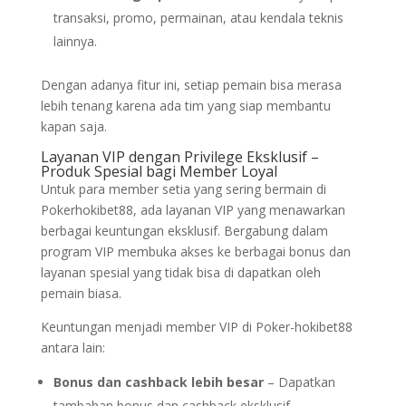
transaksi, promo, permainan, atau kendala teknis
lainnya.
Dengan adanya fitur ini, setiap pemain bisa merasa
lebih tenang karena ada tim yang siap membantu
kapan saja.
Layanan VIP dengan Privilege Eksklusif –
Produk Spesial bagi Member Loyal
Untuk para member setia yang sering bermain di
Pokerhokibet88, ada layanan VIP yang menawarkan
berbagai keuntungan eksklusif. Bergabung dalam
program VIP membuka akses ke berbagai bonus dan
layanan spesial yang tidak bisa di dapatkan oleh
pemain biasa.
Keuntungan menjadi member VIP di Poker-hokibet88
antara lain:
Bonus dan cashback lebih besar
– Dapatkan
tambahan bonus dan cashback eksklusif.