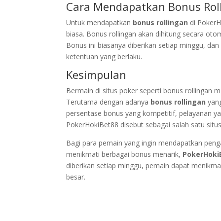
Cara Mendapatkan Bonus Roll
Untuk mendapatkan
bonus rollingan
di PokerH
biasa. Bonus rollingan akan dihitung secara oto
Bonus ini biasanya diberikan setiap minggu, dan
ketentuan yang berlaku.
Kesimpulan
Bermain di situs poker seperti bonus rollingan 
Terutama dengan adanya
bonus rollingan
yang
persentase bonus yang kompetitif, pelayanan ya
PokerHokiBet88 disebut sebagai salah satu situs 
Bagi para pemain yang ingin mendapatkan pen
menikmati berbagai bonus menarik,
PokerHoki
diberikan setiap minggu, pemain dapat menikm
besar.