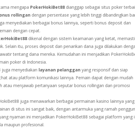
 utama mengapa
PokerHokiBet88
dianggap sebagai situs poker terbai
onus rollingan
dengan persentase yang lebih tinggi dibandingkan b
 juga menyediakan berbagai bonus lainnya, seperti bonus deposit dan
pemain dengan cepat.
kerHokiBet88
dikenal dengan sistem keamanan yang ketat, memast
k. Selain itu, proses deposit dan penarikan dana juga dilakukan deng
khawatir tentang dana mereka. Kemudahan ini menjadikan PokerHokiB
main poker di Indonesia.
 juga menyediakan
layanan pelanggan
yang responsif dan siap
 chat atau platform komunikasi lainnya. Pemain dapat dengan mudah
 atau menjawab pertanyaan seputar bonus rollingan dan promosi
HokiBet88 juga menawarkan berbagai permainan kasino lainnya yang
mainan di situs ini sangat baik, dengan antarmuka yang ramah penggu
yang nyaman ini menjadikan PokerHokiBet88 sebagai platform yang i
la maupun profesional.